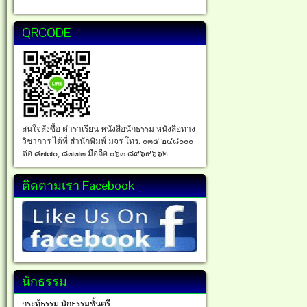
QRCODE
สนใจสั่งซื้อ ตำราเรียน หนังสือนักธรรม หนังสือทาง
วิชาการ ได้ที่ สำนักพิมพ์ มจร โทร. ๐๓๕ ๒๔๘๐๐๐
ต่อ ๘๗๗๐, ๘๗๗๓ มือถือ ๐๖๓ ๘๙๖๙๖๖๒
ติดตามเรา Facebook
นักธรรม
กระทู้ธรรม นักธรรมชั้นตรี