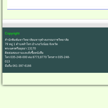
Copyright
สำนักพิมพ์มหาวิทยาลัยมหาจุฬาลงกรณราชวิทยาลัย
79 หมู่ 1 ตำบลลำไทร อำเภอวังน้อย จังหวัด
พระนครศรีอยุธยา 13170
ติดต่อสอบถามและสั่งซื้อหนังสือ
โทร 035-248-000 ต่อ 8773,8770 โทรสาร 035-248-
013
มือถือ 061-397-6166