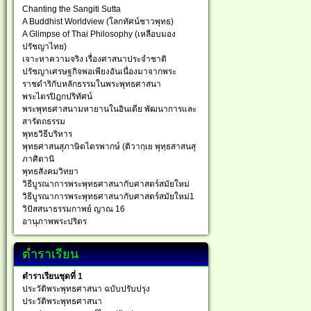
Chanting the Sangiti Sutta
A Buddhist Worldview (โลกทัศน์ชาวพุทธ)
A Glimpse of Thai Philosophy (เหลือบมอง
ปรัชญาไทย)
เจาะหาความจริง เรื่องศาสนาประจำชาติ
ปรัชญาเศรษฐกิจพอเพียงอันเนื่องมาจากพระ
ราชดำริกับหลักธรรมในพระพุทธศาสนา
พระไตรปิฎกปริทัศน์
พระพุทธศาสนามหายานในอินเดีย พัฒนาการและ
สารัตถธรรม
พุทธวิธีบริหาร
พุทธศาสนสุภาษิตไตรพากษ์ (ติวากฺเย พุทฺธสาสนสุ
ภาศิตานิ
พุทธสังคมวิทยา
วิธีบูรณาการพระพุทธศาสนากับศาสตร์สมัยใหม่
วิธีบูรณาการพระพุทธศาสนากับศาสตร์สมัยใหม่1
วิปัสสนาธรรมกาพย์ ญาณ 16
อานุภาพพระปริตร
ตำราเรียน
ตำราเรียนชุดที่ 1
ประวัติพระพุทธศาสนา ฉบับปรับปรุง
ประวัติพระพุทธศาสนา