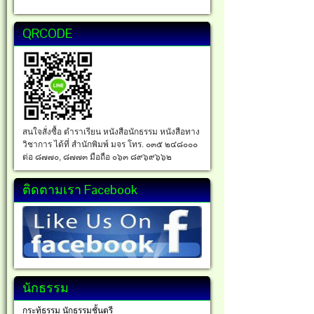
QRCODE
สนใจสั่งซื้อ ตำราเรียน หนังสือนักธรรม หนังสือทาง
วิชาการ ได้ที่ สำนักพิมพ์ มจร โทร. ๐๓๕ ๒๔๘๐๐๐
ต่อ ๘๗๗๐, ๘๗๗๓ มือถือ ๐๖๓ ๘๙๖๙๖๖๒
ติดตามเรา Facebook
นักธรรม
กระทู้ธรรม นักธรรมชั้นตรี