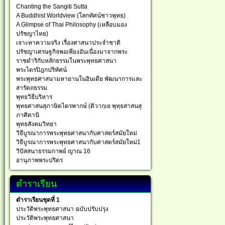
Chanting the Sangiti Sutta
A Buddhist Worldview (โลกทัศน์ชาวพุทธ)
A Glimpse of Thai Philosophy (เหลือบมอง
ปรัชญาไทย)
เจาะหาความจริง เรื่องศาสนาประจำชาติ
ปรัชญาเศรษฐกิจพอเพียงอันเนื่องมาจากพระ
ราชดำริกับหลักธรรมในพระพุทธศาสนา
พระไตรปิฎกปริทัศน์
พระพุทธศาสนามหายานในอินเดีย พัฒนาการและ
สารัตถธรรม
พุทธวิธีบริหาร
พุทธศาสนสุภาษิตไตรพากษ์ (ติวากฺเย พุทฺธสาสนสุ
ภาศิตานิ
พุทธสังคมวิทยา
วิธีบูรณาการพระพุทธศาสนากับศาสตร์สมัยใหม่
วิธีบูรณาการพระพุทธศาสนากับศาสตร์สมัยใหม่1
วิปัสสนาธรรมกาพย์ ญาณ 16
อานุภาพพระปริตร
ตำราเรียน
ตำราเรียนชุดที่ 1
ประวัติพระพุทธศาสนา ฉบับปรับปรุง
ประวัติพระพุทธศาสนา