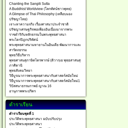
Chanting the Sangiti Sutta
A Buddhist Worldview (โลกทัศน์ชาวพุทธ)
A Glimpse of Thai Philosophy (เหลือบมอง
ปรัชญาไทย)
เจาะหาความจริง เรื่องศาสนาประจำชาติ
ปรัชญาเศรษฐกิจพอเพียงอันเนื่องมาจากพระ
ราชดำริกับหลักธรรมในพระพุทธศาสนา
พระไตรปิฎกปริทัศน์
พระพุทธศาสนามหายานในอินเดีย พัฒนาการและ
สารัตถธรรม
พุทธวิธีบริหาร
พุทธศาสนสุภาษิตไตรพากษ์ (ติวากฺเย พุทฺธสาสนสุ
ภาศิตานิ
พุทธสังคมวิทยา
วิธีบูรณาการพระพุทธศาสนากับศาสตร์สมัยใหม่
วิธีบูรณาการพระพุทธศาสนากับศาสตร์สมัยใหม่1
วิปัสสนาธรรมกาพย์ ญาณ 16
อานุภาพพระปริตร
ตำราเรียน
ตำราเรียนชุดที่ 1
ประวัติพระพุทธศาสนา ฉบับปรับปรุง
ประวัติพระพุทธศาสนา