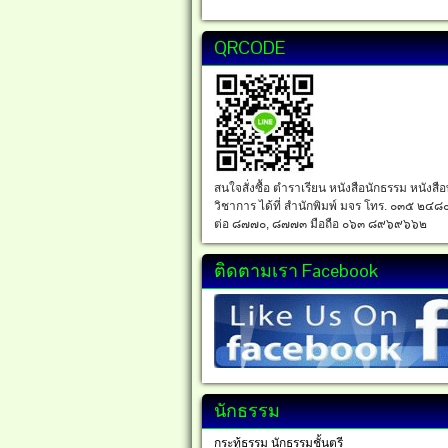
QRCODE
สนใจสั่งซื้อ ตำราเรียน หนังสือนักธรรม หนังสื
วิชาการ ได้ที่ สำนักพิมพ์ มจร โทร. ๐๓๕ ๒๔๘
ต่อ ๘๗๗๐, ๘๗๗๓ มือถือ ๐๖๓ ๘๙๖๙๖๖๒
ติดตามเรา Facebook
นักธรรม
กระทู้ธรรม นักธรรมชั้นตรี