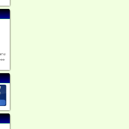
อทาง
๐๐๐