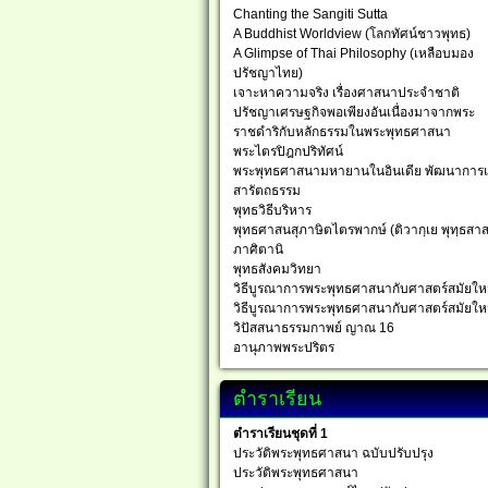
Chanting the Sangiti Sutta
A Buddhist Worldview (โลกทัศน์ชาวพุทธ)
A Glimpse of Thai Philosophy (เหลือบมอง
ปรัชญาไทย)
เจาะหาความจริง เรื่องศาสนาประจำชาติ
ปรัชญาเศรษฐกิจพอเพียงอันเนื่องมาจากพระ
ราชดำริกับหลักธรรมในพระพุทธศาสนา
พระไตรปิฎกปริทัศน์
พระพุทธศาสนามหายานในอินเดีย พัฒนาการ
สารัตถธรรม
พุทธวิธีบริหาร
พุทธศาสนสุภาษิตไตรพากษ์ (ติวากฺเย พุทฺธสาส
ภาศิตานิ
พุทธสังคมวิทยา
วิธีบูรณาการพระพุทธศาสนากับศาสตร์สมัยให
วิธีบูรณาการพระพุทธศาสนากับศาสตร์สมัยให
วิปัสสนาธรรมกาพย์ ญาณ 16
อานุภาพพระปริตร
ตำราเรียน
ตำราเรียนชุดที่ 1
ประวัติพระพุทธศาสนา ฉบับปรับปรุง
ประวัติพระพุทธศาสนา