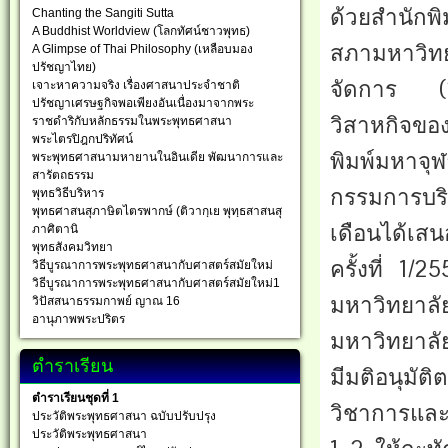
ด้วยสำนักพ
Chanting the Sangiti Sutta
A Buddhist Worldview (โลกทัศน์ชาวพุทธ)
สภามหาวิทยา
A Glimpse of Thai Philosophy (เหลือบมอง
ปรัชญาไทย)
จัดการ (2
เจาะหาความจริง เรื่องศาสนาประจำชาติ
ปรัชญาเศรษฐกิจพอเพียงอันเนื่องมาจากพระ
วิสาหกิจขอ
ราชดำริกับหลักธรรมในพระพุทธศาสนา
พระไตรปิฎกปริทัศน์
พิมพ์มหาจุ
พระพุทธศาสนามหายานในอินเดีย พัฒนาการและ
สารัตถธรรม
กรรมการบริ
พุทธวิธีบริหาร
พุทธศาสนสุภาษิตไตรพากษ์ (ติวากฺเย พุทฺธสาสนสุ
เดือนได้เส
ภาศิตานิ
พุทธสังคมวิทยา
ครั้งที่ 1/
วิธีบูรณาการพระพุทธศาสนากับศาสตร์สมัยใหม่
วิธีบูรณาการพระพุทธศาสนากับศาสตร์สมัยใหม่1
มหาวิทยาลั
วิปัสสนาธรรมกาพย์ ญาณ 16
อานุภาพพระปริตร
มหาวิทยาลั
ตำราเรียน
มีมติอนุมัต
ตำราเรียนชุดที่ 1
วิชาการและ
ประวัติพระพุทธศาสนา ฉบับปรับปรุง
ประวัติพระพุทธศาสนา