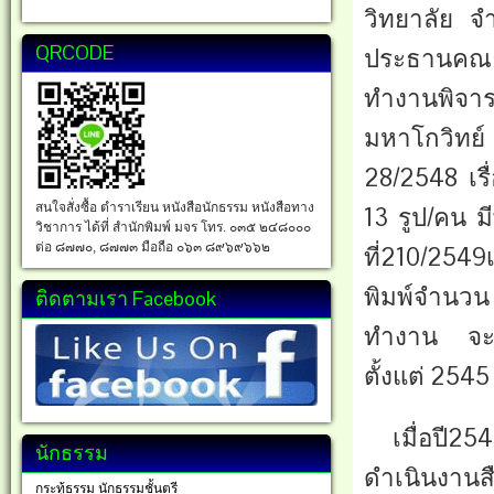
วิทยาลัย จ
QRCODE
ประธานคณะท
ทำงานพิจาร
มหาโกวิทย์
28/2548 เร
สนใจสั่งซื้อ ตำราเรียน หนังสือนักธรรม หนังสือทาง
13 รูป/คน 
วิชาการ ได้ที่ สำนักพิมพ์ มจร โทร. ๐๓๕ ๒๔๘๐๐๐
ต่อ ๘๗๗๐, ๘๗๗๓ มือถือ ๐๖๓ ๘๙๖๙๖๖๒
ที่210/2549
พิมพ์จำนว
ติดตามเรา Facebook
ทำงาน จะเห็
ตั้งแต่ 2545
เมื่อปี2549
นักธรรม
ดำเนินงาน
กระทู้ธรรม นักธรรมชั้นตรี