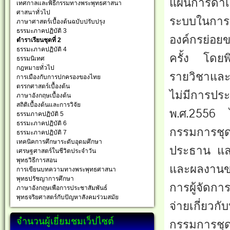
แผนการดำเน
เทศกาลและพิธีกรรมทางพระพุทธศาสนา
ศาสนาทั่วไป
ระบบในการก
ภาษาศาสตร์เบื้องต้นฉบับปรับปรุง
ธรรมะภาคปฏิบัติ 3
องค์กรย่อย
ตำราเรียนชุดที่ 2
ธรรมะภาคปฏิบัติ 4
ครั้ง โดยพ
ธรรมนิเทศ
กฎหมายทั่วไป
รายวิชาและห
การเมืองกับการปกครองของไทย
ตรรกศาสตร์เบื้องต้น
ไม่มีการประ
ภาษาอังกฤษเบื้องต้น
สถิติเบื้องต้นและการวิจัย
พ.ศ.2556 ไ
ธรรมภาคปฏิบัติ 5
ธรรมะภาคปฏิบัติ 6
กรรมการชุด
ธรรมะภาคปฏิบัติ 7
เทคนิคการศึกษาระดับอุดมศึกษา
ประธาน และ
เศรษฐศาสตร์ในชีวิตประจำวัน
พุทธวิธีการสอน
และผลงานขอ
การเขียนบทความทางพระพุทธศาสนา
พุทธปรัชญาการศึกษา
การผู้จัดกา
ภาษาอังกฤษเพือการประชาสัมพันธ์
พุทธจริยศาสตร์กับปัญหาสังคมร่วมสมัย
จ่ายเกี่ยวกั
จำนวนผู้เยี่ยมชมเว็ปไซต์
กรรมการชุด