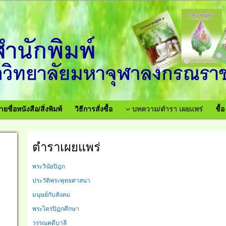
ายชื่อหนังสือ/สิ่งพิมพ์
วิธีการสั่งซื้อ
บทความ/ตำรา เผยแพร่
ชื้
ตำราเผยแพร่
พระวินัยปิฎก
ประวัติพระพุทธศาสนา
มนุษย์กับสังคม
พระไตรปิฏกศึกษา
วรรณคดีบาลี