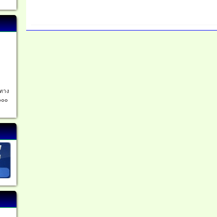
อทาง
๐๐๐