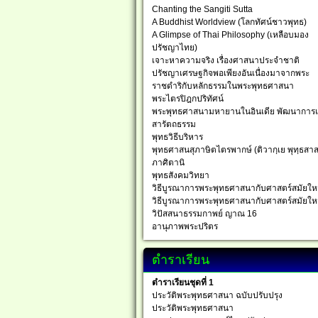
Chanting the Sangiti Sutta
A Buddhist Worldview (โลกทัศน์ชาวพุทธ)
A Glimpse of Thai Philosophy (เหลือบมอง
ปรัชญาไทย)
เจาะหาความจริง เรื่องศาสนาประจำชาติ
ปรัชญาเศรษฐกิจพอเพียงอันเนื่องมาจากพระ
ราชดำริกับหลักธรรมในพระพุทธศาสนา
พระไตรปิฎกปริทัศน์
พระพุทธศาสนามหายานในอินเดีย พัฒนาการ
สารัตถธรรม
พุทธวิธีบริหาร
พุทธศาสนสุภาษิตไตรพากษ์ (ติวากฺเย พุทฺธสาส
ภาศิตานิ
พุทธสังคมวิทยา
วิธีบูรณาการพระพุทธศาสนากับศาสตร์สมัยให
วิธีบูรณาการพระพุทธศาสนากับศาสตร์สมัยให
วิปัสสนาธรรมกาพย์ ญาณ 16
อานุภาพพระปริตร
ตำราเรียน
ตำราเรียนชุดที่ 1
ประวัติพระพุทธศาสนา ฉบับปรับปรุง
ประวัติพระพุทธศาสนา