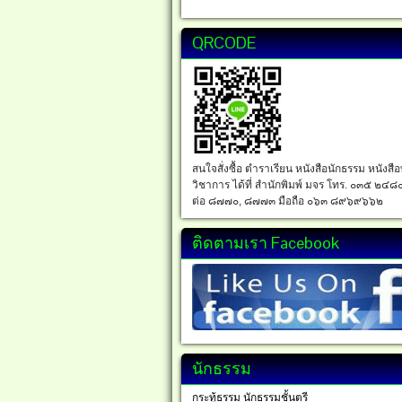
QRCODE
สนใจสั่งซื้อ ตำราเรียน หนังสือนักธรรม หนังสื
วิชาการ ได้ที่ สำนักพิมพ์ มจร โทร. ๐๓๕ ๒๔๘
ต่อ ๘๗๗๐, ๘๗๗๓ มือถือ ๐๖๓ ๘๙๖๙๖๖๒
ติดตามเรา Facebook
นักธรรม
กระทู้ธรรม นักธรรมชั้นตรี