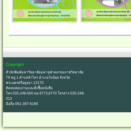
Copyright
สำนักพิมพ์มหาวิทยาลัยมหาจุฬาลงกรณราชวิทยาลัย
79 หมู่ 1 ตำบลลำไทร อำเภอวังน้อย จังหวัด
พระนครศรีอยุธยา 13170
ติดต่อสอบถามและสั่งซื้อหนังสือ
โทร 035-248-000 ต่อ 8773,8770 โทรสาร 035-248-
013
มือถือ 061-397-6166