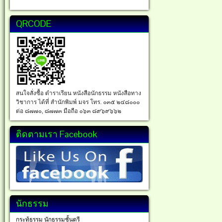
QRCODE
สนใจสั่งซื้อ ตำราเรียน หนังสือนักธรรม หนังสือทาง
วิชาการ ได้ที่ สำนักพิมพ์ มจร โทร. ๐๓๕ ๒๔๘๐๐๐
ต่อ ๘๗๗๐, ๘๗๗๓ มือถือ ๐๖๓ ๘๙๖๙๖๖๒
ติดตามเรา Facebook
นักธรรม
กระทู้ธรรม นักธรรมชั้นตรี