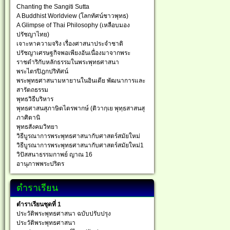
Chanting the Sangiti Sutta
A Buddhist Worldview (โลกทัศน์ชาวพุทธ)
A Glimpse of Thai Philosophy (เหลือบมอง
ปรัชญาไทย)
เจาะหาความจริง เรื่องศาสนาประจำชาติ
ปรัชญาเศรษฐกิจพอเพียงอันเนื่องมาจากพระ
ราชดำริกับหลักธรรมในพระพุทธศาสนา
พระไตรปิฎกปริทัศน์
พระพุทธศาสนามหายานในอินเดีย พัฒนาการและ
สารัตถธรรม
พุทธวิธีบริหาร
พุทธศาสนสุภาษิตไตรพากษ์ (ติวากฺเย พุทฺธสาสนสุ
ภาศิตานิ
พุทธสังคมวิทยา
วิธีบูรณาการพระพุทธศาสนากับศาสตร์สมัยใหม่
วิธีบูรณาการพระพุทธศาสนากับศาสตร์สมัยใหม่1
วิปัสสนาธรรมกาพย์ ญาณ 16
อานุภาพพระปริตร
ตำราเรียน
ตำราเรียนชุดที่ 1
ประวัติพระพุทธศาสนา ฉบับปรับปรุง
ประวัติพระพุทธศาสนา