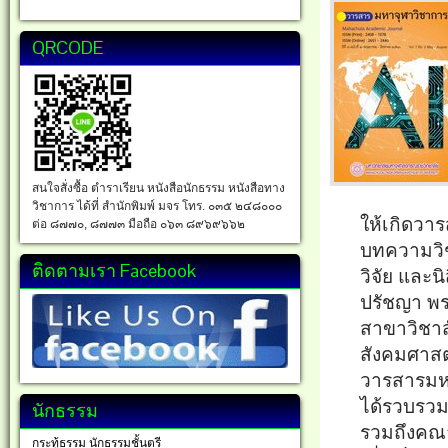
QRCODE
สนใจสั่งซื้อ ตำราเรียน หนังสือนักธรรม หนังสือทาง
วิชาการ ได้ที่ สำนักพิมพ์ มจร โทร. ๐๓๕ ๒๔๘๐๐๐
ให้เกิดวา
ต่อ ๘๗๗๐, ๘๗๗๓ มือถือ ๐๖๓ ๘๙๖๙๖๖๒
บทความวิช
ติดตามเรา Facebook
วิจัย และ
ปรัชญา พร
สาขาวิชาส
สังคมศาสต
วารสารมหา
ได้รวบรว
นักธรรม
รวมถึงคณา
กระทู้ธรรม นักธรรมชั้นตรี