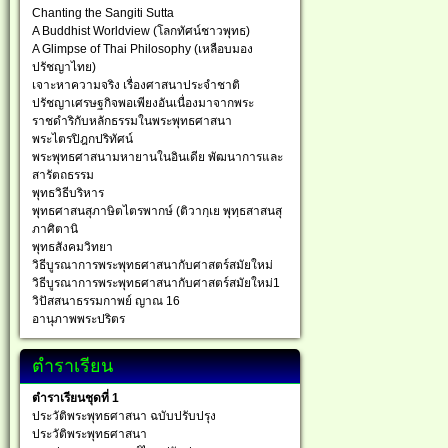
Chanting the Sangiti Sutta
A Buddhist Worldview (โลกทัศน์ชาวพุทธ)
A Glimpse of Thai Philosophy (เหลือบมอง
ปรัชญาไทย)
เจาะหาความจริง เรื่องศาสนาประจำชาติ
ปรัชญาเศรษฐกิจพอเพียงอันเนื่องมาจากพระ
ราชดำริกับหลักธรรมในพระพุทธศาสนา
พระไตรปิฎกปริทัศน์
พระพุทธศาสนามหายานในอินเดีย พัฒนาการและ
สารัตถธรรม
พุทธวิธีบริหาร
พุทธศาสนสุภาษิตไตรพากษ์ (ติวากฺเย พุทฺธสาสนสุ
ภาศิตานิ
พุทธสังคมวิทยา
วิธีบูรณาการพระพุทธศาสนากับศาสตร์สมัยใหม่
วิธีบูรณาการพระพุทธศาสนากับศาสตร์สมัยใหม่1
วิปัสสนาธรรมกาพย์ ญาณ 16
อานุภาพพระปริตร
ตำราเรียน
ตำราเรียนชุดที่ 1
ประวัติพระพุทธศาสนา ฉบับปรับปรุง
ประวัติพระพุทธศาสนา