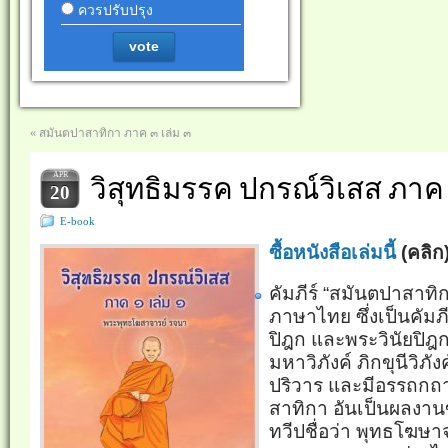
ควรปรับปรุง
vote
«
สมันตปาสาทิกา ภาค ๓ เล่ม ๓
APR
วิสุทธิมรรค ปกรณ์วิเสส ภาค 
20
E-book
ซื้อหนังสือเล่มนี้
(คลิก
คัมภีร์ “สมันตปาสาทิ
ภาษาไทย ซึ่งเป็นคัมภี
ปิฎก และพระวินัยปิฎก 
มหาวิภังค์ ภิกขุนีวิภ
ปริวาร และมีอรรถกถ
สาทิกา อันเป็นผลงา
ทวีปชื่อว่า พุทธโฆษาจ