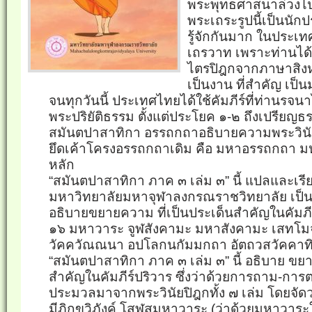
พระพุทธศาสนาล่วงไป
พระเถระรูปนี้เป็นนัก
รู้จักกันมาก ในประเท
เถรวาท เพราะท่านได
ไตรปิฎกจากภาษาสิงห
เป็นงาน ที่สำคัญ เ
จนทุกวันนี้ ประเทศไทยได้ใช้คัมภีร์ที่ท่านรจน
พระปริยัติธรรม ตั้งแต่ประโยค ๑-๒ ถึงเปรีย
สมันตปาสาทิกา อรรถกถาอธิบายความพระวินัยป
ยึดเค้าโครงอรรถกถาเดิม คือ มหาอรรถกถา มหาป
หลัก
“สมันตปาสาทิกา ภาค ๓ เล่ม ๓” นี้ แปลและเรี
มหาวิทยาลัยมหาจุฬาลงกรณราชวิทยาลัย เป็น
อธิบายขยายความ ที่เป็นประเด็นสำคัญในคัมภีร
๑๖ มหาวาระ จูฬสังคามะ มหาสังคามะ เสทโ
วัคควัณณนา อปโลกนกัมมกถา อัตถวสวัคคา
“สมันตปาสาทิกา ภาค ๓ เล่ม ๓” นี้ อธิบาย ขย
สำคัญในคัมภีร์ปริวาร ซึ่งว่าด้วยการถาม-การ
ประมวลมาจากพระวินัยปิฎกทั้ง ๗ เล่ม โดยจัดว่
มีภิกขุวิภังค์ โสฬสมหาวาระ (ว่าด้วยมหาวาระใ