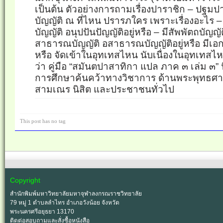
เป็นต้น ตัวอย่างการถามเรื่องปาราชิก – ปฐม
บัญญัติ ณ ที่ไหน ปรารภใคร เพราะเรื่องอะไร –
บัญญัติ อนุปปันปัญญัติอยู่หรือ – มีสัพพัตถบัญญัต
สาธารณบัญญัติ อสาธารณบัญญัติอยู่หรือ มีเอกโ
หรือ จัดเข้าในอุทเทสไหน นับเนื่องในอุทเทสไหน 
ว่า คู่มือ “สมันตปาสาทิกา แปล ภาค ๓ เล่ม ๓”
การศึกษาค้นคว้าทางวิชาการ ด้านพระพุทธศา
สามเณร นิสิต และประชาชนทั่วไป
This post has no tag
Copyright
สำนักพิมพ์มหาวิทยาลัยมหาจุฬาลงกรณราชวิทยาลัย
79 หมู่ 1 ตำบลลำไทร อำเภอวังน้อย จังหวัด
พระนครศรีอยุธยา 13170
ติดต่อสอบถามและสั่งซื้อหนังสือ