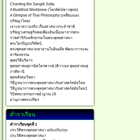
Chanting the Sangiti Sutta
A Buddhist Worldview (โลกทัศน์ชาวพุทธ)
A Glimpse of Thai Philosophy (เหลือบมอง
ปรัชญาไทย)
เจาะหาความจริง เรื่องศาสนาประจำชาติ
ปรัชญาเศรษฐกิจพอเพียงอันเนื่องมาจากพระ
ราชดำริกับหลักธรรมในพระพุทธศาสนา
พระไตรปิฎกปริทัศน์
พระพุทธศาสนามหายานในอินเดีย พัฒนาการและ
สารัตถธรรม
พุทธวิธีบริหาร
พุทธศาสนสุภาษิตไตรพากษ์ (ติวากฺเย พุทฺธสาสนสุ
ภาศิตานิ
พุทธสังคมวิทยา
วิธีบูรณาการพระพุทธศาสนากับศาสตร์สมัยใหม่
วิธีบูรณาการพระพุทธศาสนากับศาสตร์สมัยใหม่1
วิปัสสนาธรรมกาพย์ ญาณ 16
อานุภาพพระปริตร
ตำราเรียน
ตำราเรียนชุดที่ 1
ประวัติพระพุทธศาสนา ฉบับปรับปรุง
ประวัติพระพุทธศาสนา