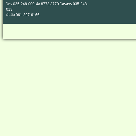
โทร 035-248-000 ต่อ 8773,8770 โทรสาร 035-248-
013
มือถือ 061-397-6166