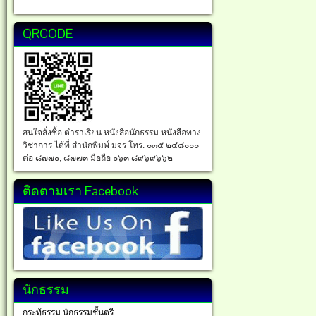
QRCODE
สนใจสั่งซื้อ ตำราเรียน หนังสือนักธรรม หนังสือทาง
วิชาการ ได้ที่ สำนักพิมพ์ มจร โทร. ๐๓๕ ๒๔๘๐๐๐
ต่อ ๘๗๗๐, ๘๗๗๓ มือถือ ๐๖๓ ๘๙๖๙๖๖๒
ติดตามเรา Facebook
นักธรรม
กระทู้ธรรม นักธรรมชั้นตรี