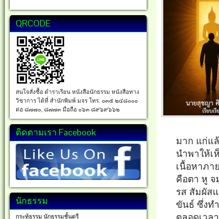
QRCODE
สนใจสั่งซื้อ ตำราเรียน หนังสือนักธรรม หนังสือทาง
วิชาการ ได้ที่ สำนักพิมพ์ มจร โทร. ๐๓๕ ๒๔๘๐๐๐
ต่อ ๘๗๗๐, ๘๗๗๓ มือถือ ๐๖๓ ๘๙๖๙๖๖๒
ติดตามเรา Facebook
มาก แก่แล้
นำพาให้เห็
เนื้อหาภา
คือตา หู จ
รส สัมผัส
นักธรรม
ขันธ์ ซึ่ง
ตลอดเวลา เ
กระทู้ธรรม นักธรรมชั้นตรี