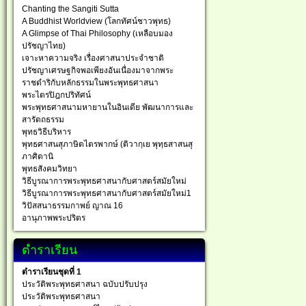
Chanting the Sangiti Sutta
A Buddhist Worldview (โลกทัศน์ชาวพุทธ)
A Glimpse of Thai Philosophy (เหลือบมอง
ปรัชญาไทย)
เจาะหาความจริง เรื่องศาสนาประจำชาติ
ปรัชญาเศรษฐกิจพอเพียงอันเนื่องมาจากพระ
ราชดำริกับหลักธรรมในพระพุทธศาสนา
พระไตรปิฎกปริทัศน์
พระพุทธศาสนามหายานในอินเดีย พัฒนาการและ
สารัตถธรรม
พุทธวิธีบริหาร
พุทธศาสนสุภาษิตไตรพากษ์ (ติวากฺเย พุทฺธสาสนสุ
ภาศิตานิ
พุทธสังคมวิทยา
วิธีบูรณาการพระพุทธศาสนากับศาสตร์สมัยใหม่
วิธีบูรณาการพระพุทธศาสนากับศาสตร์สมัยใหม่1
วิปัสสนาธรรมกาพย์ ญาณ 16
อานุภาพพระปริตร
ตำราเรียน
ตำราเรียนชุดที่ 1
ประวัติพระพุทธศาสนา ฉบับปรับปรุง
ประวัติพระพุทธศาสนา