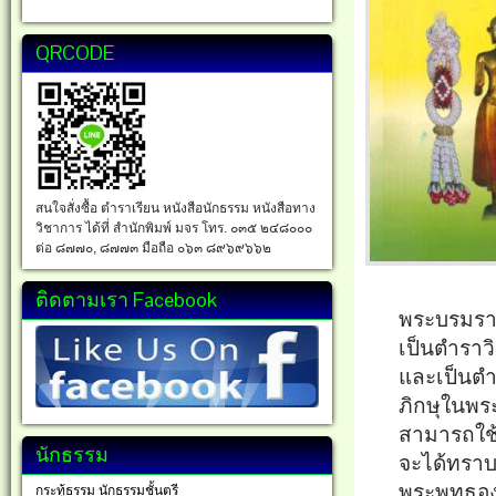
QRCODE
สนใจสั่งซื้อ ตำราเรียน หนังสือนักธรรม หนังสือทาง
วิชาการ ได้ที่ สำนักพิมพ์ มจร โทร. ๐๓๕ ๒๔๘๐๐๐
ต่อ ๘๗๗๐, ๘๗๗๓ มือถือ ๐๖๓ ๘๙๖๙๖๖๒
ติดตามเรา Facebook
พระบรมราช
เป็นตำรา
และเป็นตำ
ภิกษุในพร
สามารถใช้
นักธรรม
จะได้ทราบ
พระพุทธองค
กระทู้ธรรม นักธรรมชั้นตรี