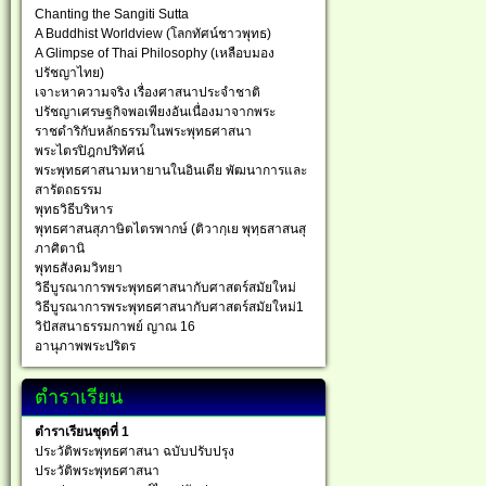
Chanting the Sangiti Sutta
A Buddhist Worldview (โลกทัศน์ชาวพุทธ)
A Glimpse of Thai Philosophy (เหลือบมอง
ปรัชญาไทย)
เจาะหาความจริง เรื่องศาสนาประจำชาติ
ปรัชญาเศรษฐกิจพอเพียงอันเนื่องมาจากพระ
ราชดำริกับหลักธรรมในพระพุทธศาสนา
พระไตรปิฎกปริทัศน์
พระพุทธศาสนามหายานในอินเดีย พัฒนาการและ
สารัตถธรรม
พุทธวิธีบริหาร
พุทธศาสนสุภาษิตไตรพากษ์ (ติวากฺเย พุทฺธสาสนสุ
ภาศิตานิ
พุทธสังคมวิทยา
วิธีบูรณาการพระพุทธศาสนากับศาสตร์สมัยใหม่
วิธีบูรณาการพระพุทธศาสนากับศาสตร์สมัยใหม่1
วิปัสสนาธรรมกาพย์ ญาณ 16
อานุภาพพระปริตร
ตำราเรียน
ตำราเรียนชุดที่ 1
ประวัติพระพุทธศาสนา ฉบับปรับปรุง
ประวัติพระพุทธศาสนา