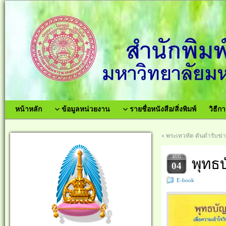
หน้าหลัก
ข้อมูลหน่วยงาน
รายชื่อหนังสือ/สิ่งพิมพ์
วิธีกา
«
พระเทวทัต ตันตำรับฆ่
AUG
พุทธ
04
E-book