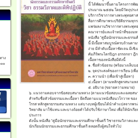
นี้ ได้พัฒนาขึ้นตามโครงการพัฒ
ประมาณ ๒๕๕๒ โดยมีวัตถุประสงค
บริการวิชาการทางพระพุทธศาสน
สื่อการศึกษาพระปริยัติธรรมทุกร
แพร่ผลงานวิชาการทางพระพุทธ
คณาจารย์และเจ้าหน้าที่ของม
หนังสือ “คู่มือนักธรรมและธรรมศ
นี้ มีเนื้อหาสมบูรณ์ครบถ้วนต
ง่าย มีลำตับเนื้อหาชัดเจน มี
คัมภีร์พระไตรปิฎก อรรถกถา ฎ
อทาง
เนื้อหาของหนังสือมีดังนี้
๐๐๐
๑. ชื่อหัวข้อธรม (พร้อมวงเล็
๒. จุดประสงค์ของการเรียน (เพ
๓. ความนำ (เพื่อเข้าสู่เนื้อหา)
๔.เนื้อหา (ตามหลักสูตรสนามห
๕. อธิบาย (ขยายความหมาย)
๖. แนวถามตอบจากข้อสอบสนามหลวง (ตามแนวข้อสอบและเฉลยสน
สำหรับชื่อหัวข้อธรรมและเนื้อหา ยึดถือตามแนวหนังสือนวโกวาท 
โรรส หลักสูตรธรรมสนามหลวง แต่บางบทผู้เขียนได้นำคำแปลจากพ
วิทยาลัย มาใช้แทน และบางถ้อยคำได้ปรับใช้ภาษาใหม่ เพื่อให้นักเรีย
ประการ
ดังนั้น หนังสือ “คู่มือนักธรรมและธรรมศึกษาชั้นตรี วิชาธรรมวิภาคและคิห
นักเรียนนักธรรมและธรรมศึกษาชั้นตรี ตลอดถึงผู้สนใจทั่วไป