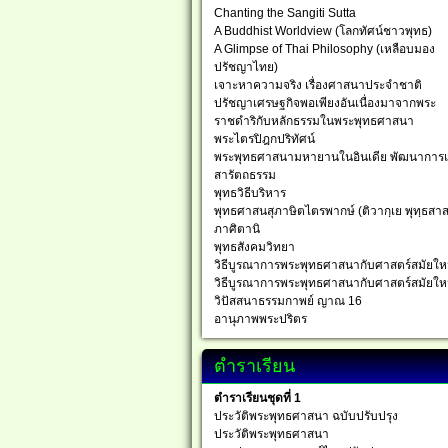
Chanting the Sangiti Sutta
A Buddhist Worldview (โลกทัศน์ชาวพุทธ)
A Glimpse of Thai Philosophy (เหลือบมอง
ปรัชญาไทย)
เจาะหาความจริง เรื่องศาสนาประจำชาติ
ปรัชญาเศรษฐกิจพอเพียงอันเนื่องมาจากพระ
ราชดำริกับหลักธรรมในพระพุทธศาสนา
พระไตรปิฎกปริทัศน์
พระพุทธศาสนามหายานในอินเดีย พัฒนาการ
สารัตถธรรม
พุทธวิธีบริหาร
พุทธศาสนสุภาษิตไตรพากษ์ (ติวากฺเย พุทฺธสาส
ภาศิตานิ
พุทธสังคมวิทยา
วิธีบูรณาการพระพุทธศาสนากับศาสตร์สมัยให
วิธีบูรณาการพระพุทธศาสนากับศาสตร์สมัยให
วิปัสสนาธรรมกาพย์ ญาณ 16
อานุภาพพระปริตร
ตำราเรียน
ตำราเรียนชุดที่ 1
ประวัติพระพุทธศาสนา ฉบับปรับปรุง
ประวัติพระพุทธศาสนา