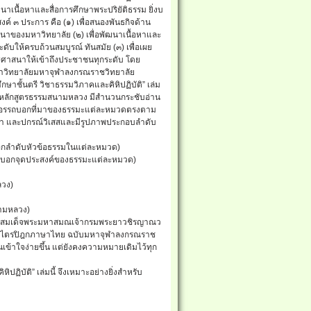
นาเนื้อหาและสื่อการศึกษาพระปริยัติธรรม ยิ่งบ
์ ๓ ประการ คือ (๑) เพื่อสนองพันธกิจด้าน
าของมหาวิทยาลัย (๒) เพื่อพัฒนาเนื้อหาและ
ะดับให้ครบถ้วนสมบูรณ์ ทันสมัย (๓) เพื่อเผย
ศาสนาให้เข้าถึงประชาชนทุกระดับ โดย
หาวิทยาลัยมหาจุฬาลงกรณราชวิทยาลัย
ึกษาชั้นตรี วิชาธรรมวิภาคและคิหิปฏิบัติ” เล่ม
ามหลักสูตรธรรมสนามหลวง มีสำนวนกระชับอ่าน
เชิงอรรถบอกที่มาของธรรมะแต่ละหมวดตรงตาม
ีกา และปกรณ์วิเสสและมีรูปภาพประกอบลำดับ
บบอกลำดับหัวข้อธรรมในแต่ละหมวด)
ื่อบอกจุดประสงค์ของธรรมะแต่ละหมวด)
ลวง)
ามหลวง)
ของ สมเด็จพระมหาสมณเจ้ากรมพระยาวชิรญาณว
ระไตรปิฎกภาษาไทย ฉบับมหาจุฬาลงกรณราช
นเข้าใจง่ายขึ้น แต่ยังคงความหมายเดิมไว้ทุก
ิปฏิบัติ” เล่มนี้ จึงเหมาะอย่างยิ่งสำหรับ