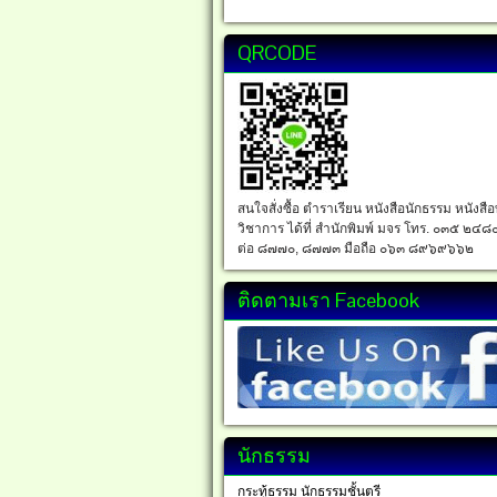
QRCODE
สนใจสั่งซื้อ ตำราเรียน หนังสือนักธรรม หนังสื
วิชาการ ได้ที่ สำนักพิมพ์ มจร โทร. ๐๓๕ ๒๔๘
ต่อ ๘๗๗๐, ๘๗๗๓ มือถือ ๐๖๓ ๘๙๖๙๖๖๒
ติดตามเรา Facebook
นักธรรม
กระทู้ธรรม นักธรรมชั้นตรี