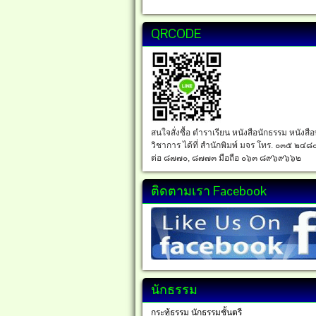
QRCODE
สนใจสั่งซื้อ ตำราเรียน หนังสือนักธรรม หนังสื
วิชาการ ได้ที่ สำนักพิมพ์ มจร โทร. ๐๓๕ ๒๔๘
ต่อ ๘๗๗๐, ๘๗๗๓ มือถือ ๐๖๓ ๘๙๖๙๖๖๒
ติดตามเรา Facebook
นักธรรม
กระทู้ธรรม นักธรรมชั้นตรี