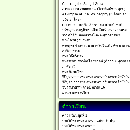
Chanting the Sangiti Sutta
A Buddhist Worldview (โลกทัศน์ชาวพุทธ)
A Glimpse of Thai Philosophy (เหลือบมอง
ปรัชญาไทย)
เจาะหาความจริง เรื่องศาสนาประจำชาติ
ปรัชญาเศรษฐกิจพอเพียงอันเนื่องมาจากพระ
ราชดำริกับหลักธรรมในพระพุทธศาสนา
พระไตรปิฎกปริทัศน์
พระพุทธศาสนามหายานในอินเดีย พัฒนาการ
สารัตถธรรม
พุทธวิธีบริหาร
พุทธศาสนสุภาษิตไตรพากษ์ (ติวากฺเย พุทฺธสาส
ภาศิตานิ
พุทธสังคมวิทยา
วิธีบูรณาการพระพุทธศาสนากับศาสตร์สมัยให
วิธีบูรณาการพระพุทธศาสนากับศาสตร์สมัยให
วิปัสสนาธรรมกาพย์ ญาณ 16
อานุภาพพระปริตร
ตำราเรียน
ตำราเรียนชุดที่ 1
ประวัติพระพุทธศาสนา ฉบับปรับปรุง
ประวัติพระพุทธศาสนา