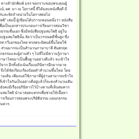
า ทางสำนักพิมพ์ มจร ขอกราบขอบพระคุณผู้
์, ผศ. มา ณ โอกาสนี้ ที่ได้มอบหนังสือดี มี
พร่และจัดจำหน่ายในโอกาสต่อไป
 เล่มนี้ ผู้เขียนได้ปรารภตอนหนึ่งว่า หนังสือ
ขึ้นเพื่อเป็นเอกสารประกอบการเรียนการสอนวิชา
กธรรมชั้นเอก ซึ่งมีหนังสือปฐมสมโพธิ อยู่ใน
ปฐมสมโพธินั้น จัดว่าเป็นวรรณคดีชั้นสูง ซึ่ง
ส กวีเอกของไทย ทรงพระนิพนธ์ขึ้นโดยใช้
ก ส่วนมากจะเป็นสำนวนภาษาบาลี สันสกฤต
กธรรมและผู้อ่านทั่ว ๆ ไปที่ไม่มีความรู้ภาษา
าษาไทยมาเป็นพื้นฐานอย่างดีแล้ว จะเข้าใจ
ก อีกทั้งยังเน้นเรื่องอภินิหารอีกมากมาย
ึงได้จัดเรียบเรียงถ้อยคำสำนวนขึ้นใหม่ โดย
ตามเดิม เพียงแต่ใช้ภาษาที่ผู้อ่านสามารถเข้าใจ
เข้าใจกันเป็นอย่างตีอยู่แล้วก็จะคงสำนวนเดิม
ังคงมีเรื่องอภินิหารไว้บ้างตามที่เห็นสมควร
อปฐมสมโพธิ นำมาสอดแทรกเพื่อช่วยให้เนื้อหา
์แก่การเรียนการสอนพระปริยัติธรรม แผนกธรรม
สมควร.