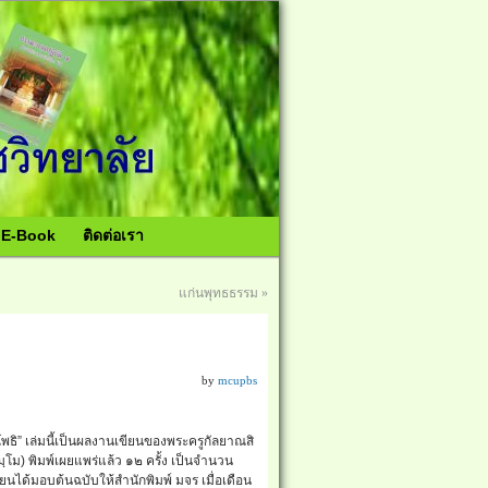
อ E-Book
ติดต่อเรา
แก่นพุทธธรรม
»
by
mcupbs
ิ” เล่มนี้เป็นผลงานเขียนของพระครูกัลยาณสิ
ฺโม) พิมพ์เผยแพร่แล้ว ๑๒ ครั้ง เป็นจำนวน
ียนได้มอบต้นฉบับให้สำนักพิมพ์ มจร เมื่อเดือน