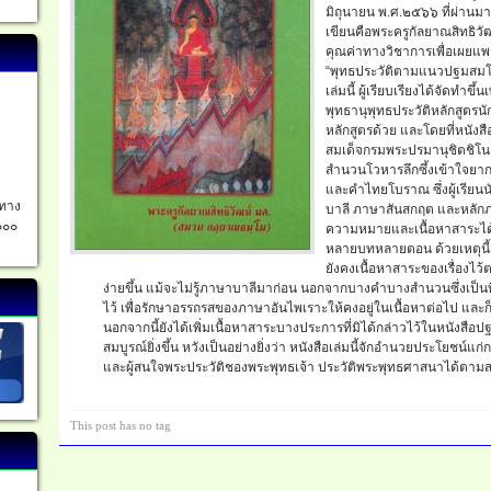
มิถุนายน พ.ศ.๒๕๖๖ ที่ผ่านม
เขียนคือพระครูกัลยาณสิทธิวัฒน
คุณค่าทางวิชาการเพื่อเผยแ
“พุทธประวัติตามแนวปฐมสมโพธิ”
เล่มนี้ ผู้เรียบเรียงได้จัดทำ
พุทธานุพุทธประวัติหลักสูตรนั
หลักสูตรด้วย และโดยที่หนังสือ
สมเด็จกรมพระปรมานุชิตชิโนร
สำนวนโวหารลึกซึ้งเข้าใจยา
และคำไทยโบราณ ซึ่งผู้เรียนนั
อทาง
บาลี ภาษาสันสกฤต และหลักภ
๐๐๐
ความหมายและเนื้อหาสาระได้ยา
หลายบทหลายตอน ด้วยเหตุนี้ จ
ยังคงเนื้อหาสาระของเรื่องไว้
ง่ายขึ้น แม้จะไม่รู้ภาษาบาลีมาก่อน นอกจากบางคำบางสำนวนซึ่งเป็นที่
ไว้ เพื่อรักษาอรรถรสของภาษาอันไพเราะให้คงอยู่ในเนื้อหาต่อไป และก็ย
นอกจากนี้ยังได้เพิ่มเนื้อหาสาระบางประการที่มิได้กล่าวไว้ในหนังสื
สมบูรณ์ยิ่งขึ้น หวังเป็นอย่างยิ่งว่า หนังสือเล่มนี้จักอำนวยประโยชน
และผู้สนใจพระประวัติชองพระพุทธเจ้า ประวัติพระพุทธศาสนาได้ตาม
This post has no tag