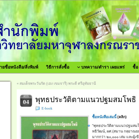
ายชื่อหนังสือ/สิ่งพิมพ์
วิธีการสั่งซื้อ
บทความ/ตำรา เผยแพร่
ชื้
«
สมเด็จพระวันรัต (เฮง เขมจารี) พระดี ศรีอุทัยธานี
พุทธประวัติตามแนวปฐมสมโพธิ
AUG
04
E-book
ซื้อหนังสือเล่มนี้
(
คลิก)
“พุทธประวัติตามแนวปฐมสมโพธ
ทธิวัฒน์, ผศ.(สมาน กลฺยาณธม
มากกว่า ๒๐,๐๐๐ เล่ม และผู้เข