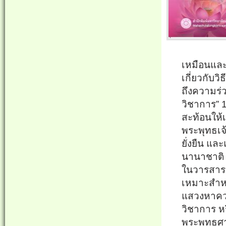
เหมือนแล
เกี่ยวกับว
ถึงความร่
วิชาการ” 1
สะท้อนให
พระพุทธเจ้
ยั่งยืน แ
นานาชาติ 
ในวารสารช
เหมาะสำหร
แสวงหาควา
วิชาการ หร
พระพุทธศ