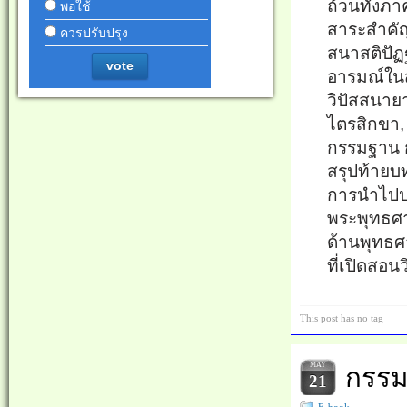
ถ้วนทั้งภา
พอใช้
สาระสำคัญ
ควรปรับปรุง
สนาสติปัฏ
vote
อารมณ์ใน
วิปัสสนาย
ไตรสิกขา,
กรรมฐาน ก
สรุปท้ายบท
การนำไปปร
พระพุทธศา
ด้านพุทธศ
ที่เปิดส
This post has no tag
MAY
กรรม
21