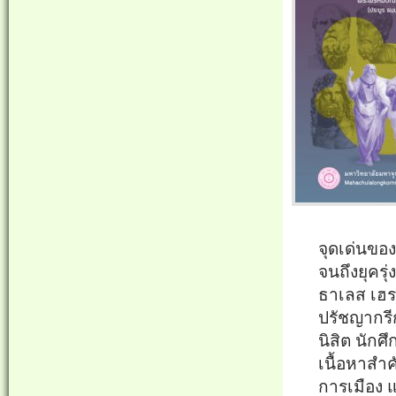
จุดเด่นของ
จนถึงยุคร
ธาเลส เฮร
ปรัชญากรี
นิสิต นักศ
เนื้อหาสำ
การเมือง 