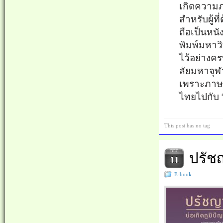
เกิดความภ
สำหรับผู้ที
ถือเป็นหนั
พิมพ์มหาว
ไว้อย่
างครบ
ลั
ยมหาจุฬ
เพราะภาษา
ไทยไปกับ
This post has no tag
DEC
ปรัช
11
E-book