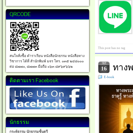
QRCODE
This post has no tag
สนใจสั่งซื้อ ตำราเรียน หนังสือนักธรรม หนังสือทาง
วิชาการ ได้ที่ สำนักพิมพ์ มจร โทร. ๐๓๕ ๒๔๘๐๐๐
SEP
ทางพร
ต่อ ๘๗๗๐, ๘๗๗๓ มือถือ ๐๖๓ ๘๙๖๙๖๖๒
16
E-book
ติดตามเรา Facebook
นักธรรม
กระทู้ธรรม นักธรรมชั้นตรี