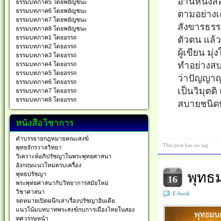
อ่านหนังสื
ธรรมบทภาค5 โดยพยัญชนะ
ธรรมบทภาค6 โดยพยัญชนะ
ตามอย่างเต
ธรรมบทภาค7 โดยพยัญชนะ
สังขารธรร
ธรรมบทภาค8 โดยพยัญชนะ
ธรรมบทภาค1 โดยอรรถ
ตัวตน แล้
ธรรมบทภาค2 โดยอรรถ
ผู้เขียน มุ
ธรรมบทภาค3 โดยอรรถ
ทำอย่างสบา
ธรรมบทภาค4 โดยอรรถ
ธรรมบทภาค5 โดยอรรถ
ว่าปัญญาญ
ธรรมบทภาค6 โดยอรรถ
เป็นวิมุต
ธรรมบทภาค7 โดยอรรถ
ธรรมบทภาค8 โดยอรรถ
สบายชนิดท
หนังสือวิชาการ
คำบรรยายกฎหมายคณะสงฆ์
This post has no tag
พุทธจักรวาลวิทยา
วิเคราะห์อภิปรัชญาในพระพุทธศาสนา
อังกฤษแนวใหม่ครบเครื่อง
SEP
พุทธม
พุทธปรัชญา
16
พระพุทธศาสนากับวิทยาการสมัยใหม่
วิชาศาสนา
E-book
จดหมายเปิดผนึกเล่าเรื่องปรัชญาอินเดีย
แนวโน้มบทบาทพระสงฆ์กบการเมืองไทยในสอง
ทศวรรษหน้า