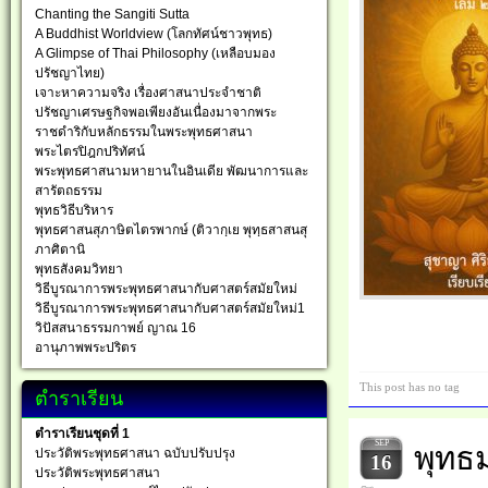
Chanting the Sangiti Sutta
A Buddhist Worldview (โลกทัศน์ชาวพุทธ)
A Glimpse of Thai Philosophy (เหลือบมอง
ปรัชญาไทย)
เจาะหาความจริง เรื่องศาสนาประจำชาติ
ปรัชญาเศรษฐกิจพอเพียงอันเนื่องมาจากพระ
ราชดำริกับหลักธรรมในพระพุทธศาสนา
พระไตรปิฎกปริทัศน์
พระพุทธศาสนามหายานในอินเดีย พัฒนาการและ
สารัตถธรรม
พุทธวิธีบริหาร
พุทธศาสนสุภาษิตไตรพากษ์ (ติวากฺเย พุทฺธสาสนสุ
ภาศิตานิ
พุทธสังคมวิทยา
วิธีบูรณาการพระพุทธศาสนากับศาสตร์สมัยใหม่
วิธีบูรณาการพระพุทธศาสนากับศาสตร์สมัยใหม่1
วิปัสสนาธรรมกาพย์ ญาณ 16
อานุภาพพระปริตร
This post has no tag
ตำราเรียน
ตำราเรียนชุดที่ 1
SEP
พุทธม
ประวัติพระพุทธศาสนา ฉบับปรับปรุง
16
ประวัติพระพุทธศาสนา