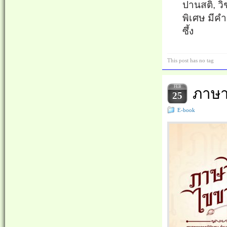
ปานสติ, 
พิเศษ มีค
ซึ้ง
This post has no tag
FEB
ภาษา
25
E-book