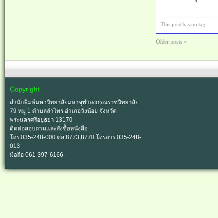
This post has no tag
Older posts «
Copyright
สำนักพิมพ์มหาวิทยาลัยมหาจุฬาลงกรณราชวิทยาลัย
79 หมู่ 1 ตำบลลำไทร อำเภอวังน้อย จังหวัด
พระนครศรีอยุธยา 13170
ติดต่อสอบถามและสั่งซื้อหนังสือ
โทร 035-248-000 ต่อ 8773,8770 โทรสาร 035-248-
013
มือถือ 061-397-6166